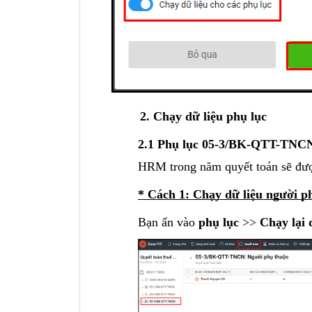
Chạy dữ liệu phụ lục
2.1
Phụ lục 05-3/BK-QTT-TNCN
HRM trong năm quyết toán sẽ đượ
* Cách 1: Chạy dữ liệu người p
Bạn ấn vào
phụ lục
>>
Chạy lại 