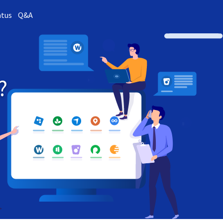
atus
Q&A
?