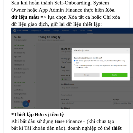
Sau khi hoàn thành Self-Onboarding, System
Owner hoặc App Admin Finance thực hiện
Xóa
dữ liệu mẫu
=> lựa chọn Xóa tất cả hoặc Chỉ xóa
dữ liệu giao dịch, giữ lại dữ liệu thiết lập:
*Thiết lập Đơn vị tiền tệ
Khi bắt đầu sử dụng Base Finance+ (khi chưa tạo
bất kì Tài khoản tiền nào), doanh nghiệp có thể
thiết