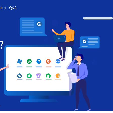
atus
Q&A
?