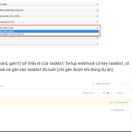
board, gantt) sẽ thấy id của tasklist. Setup webhook có key tasklist_id
task và gắn vào tasklist đó luôn (chỉ gắn được khi đúng dự án).