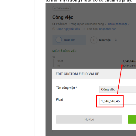
6.Hiển thị trường Float có cả chấm và phẩy.