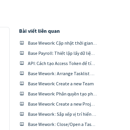
Bài viết liên quan
Base Wework: Cập nhật thời gian bắt đầu/ hoàn thành công việc từ file excel
Base Payroll: Thiết lập lấy dữ liệu từ Base Overtime theo hệ số
API: Cách tạo Access Token để tích hợp với bên thứ 3
Base Wework : Arrange Tasklist position
Base Wework: Create a new Team
Base Wework: Phân quyền tạo phòng ban/ dự án
Base Wework: Create a new Project
Base Wework : Sắp xếp vị trí hiển thị của nhóm công việc.
Base Wework : Close/Open a Tasklist