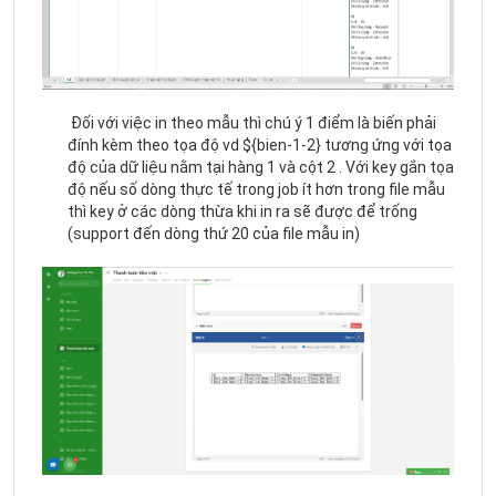
Đối với việc in theo mẫu thì chú ý 1 điểm là biến phải
đính kèm theo tọa độ vd ${bien-1-2} tương ứng với tọa
độ của dữ liệu nằm tại hàng 1 và cột 2 . Với key gắn tọa
độ nếu số dòng thực tế trong job ít hơn trong file mẫu
thì key ở các dòng thừa khi in ra sẽ được để trống
(support đến dòng thứ 20 của file mẫu in)