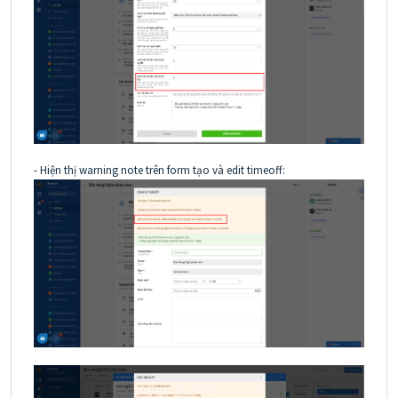
- Hiện thị warning note trên form tạo và edit timeoff: