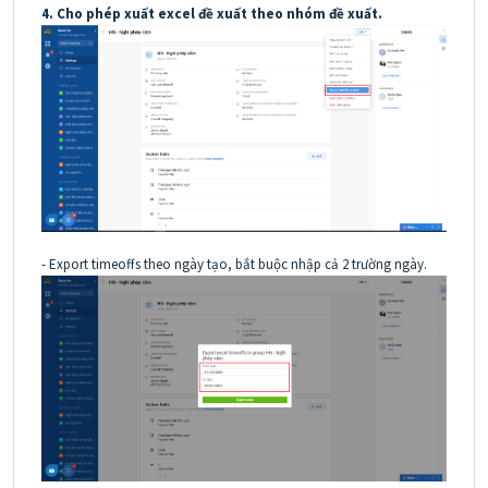
4. Cho phép xuất excel đề xuất theo nhóm đề xuất.
- Export timeoffs theo ngày tạo, bắt buộc nhập cả 2 trường ngày.