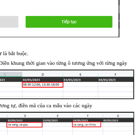
 là bắt buộc.
iền khung thời gian vào từng ô tương ứng với từng ngày
ơng tự, điền mã của ca mẫu vào các ngày