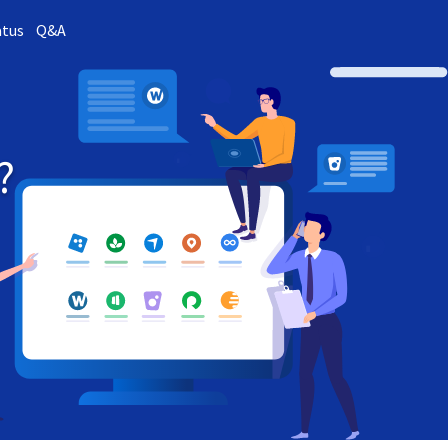
atus
Q&A
?