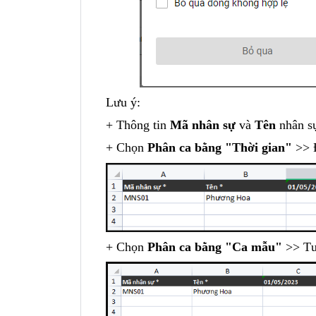
Lưu ý:
+ Thông tin
Mã nhân sự
và
Tên
nhân sự
+ Chọn
Phân ca bằng "Thời gian"
>> Đ
+ Chọn
Phân ca bằng "Ca mẫu"
>> Tư