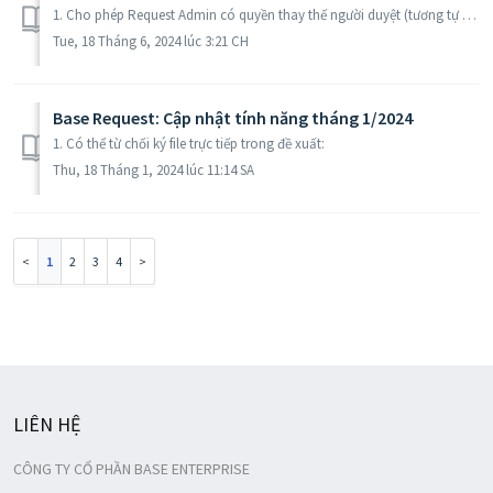
1. Cho phép Request Admin có quyền thay thế người duyệt (tương tự như owner) - Trước đây, quyền này chỉ dành cho quản trị hệ thống, hiện tại cập nhât quyề...
Tue, 18 Tháng 6, 2024 lúc 3:21 CH
Base Request: Cập nhật tính năng tháng 1/2024
1. Có thể từ chối ký file trực tiếp trong đề xuất:
Thu, 18 Tháng 1, 2024 lúc 11:14 SA
1
2
3
4
LIÊN HỆ
CÔNG TY CỔ PHẦN BASE ENTERPRISE