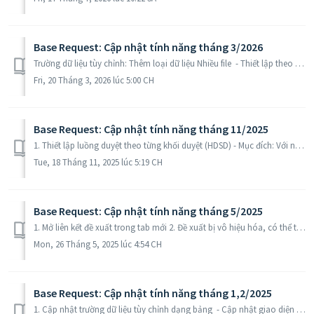
Base Request: Cập nhật tính năng tháng 3/2026
Trường dữ liệu tùy chỉnh: Thêm loại dữ liệu Nhiều file - Thiết lập theo từng nhóm đề xuất, Tùy chỉnh >> Mẫu form đề xuất >> Thêm: chọn Loại d...
Fri, 20 Tháng 3, 2026 lúc 5:00 CH
Base Request: Cập nhật tính năng tháng 11/2025
1. Thiết lập luồng duyệt theo từng khối duyệt (HDSD) - Mục đích: Với những form đề xuất cần kết hợp các luồng duyệt lần lượt, đồng thời hoặc chỉ cần 1 ngư...
Tue, 18 Tháng 11, 2025 lúc 5:19 CH
Base Request: Cập nhật tính năng tháng 5/2025
1. Mở liên kết đề xuất trong tab mới 2. Đề xuất bị vô hiệu hóa, có thể tùy chọn vô hiệu hóa các file ký trong đề xuất đó - Khi quản trị hệ thống/ qu...
Mon, 26 Tháng 5, 2025 lúc 4:54 CH
Base Request: Cập nhật tính năng tháng 1,2/2025
1. Cập nhật trường dữ liệu tùy chỉnh dạng bảng - Cập nhật giao diện vào logic cách thiết lập trường dạng bảng, các cột định nghĩa dễ dàng hơn. - Trong từ...