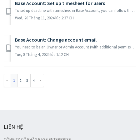
Base Account: Set up timesheet for users
To set up deadline with timesheet in Base Account, you can follow these steps: Owners/App admin Account can set up timesheet for all users by setting times...
Wed, 20 Tháng 11, 2024 lúc 2:37 CH
Base Account: Change account email
You need to be an Owner or Admin Account (with additional permission to edit mail) to be able to edit the member's email. To change the email, do th...
Tue, 8 Tháng 4, 2025 lúc 1:12 CH
1
2
3
4
LIÊN HỆ
CÔNG TY CỔ PHẦN BASE ENTERPRISE