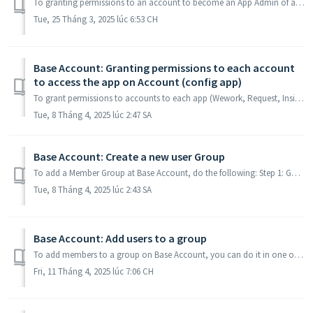
To granting permissions to an account to become an App Admin of an App, follow these instructions: Step 1: Access https://account.base.vn/ or Base Account ...
Tue, 25 Tháng 3, 2025 lúc 6:53 CH
Base Account: Granting permissions to each account
to access the app on Account (config app)
To grant permissions to accounts to each app (Wework, Request, Inside....), follow these instructions: Step 1: Access the page https://account.base.vn/ S...
Tue, 8 Tháng 4, 2025 lúc 2:47 SA
Base Account: Create a new user Group
To add a Member Group at Base Account, do the following: Step 1: Go to the Group section on the page https://account.base.vn/ => Add group. Step 2...
Tue, 8 Tháng 4, 2025 lúc 2:43 SA
Base Account: Add users to a group
To add members to a group on Base Account, you can do it in one of two ways: 1. Add members directly to each Group: Step 1: Access account.base.vn or ...
Fri, 11 Tháng 4, 2025 lúc 7:06 CH