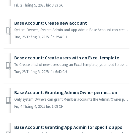
Fri, 2 Tháng 5, 2025 lúc 3:33 SA
Base Account: Create new account
System Owners, System Admin and App Admin Base Account can create new accounts for users. With an Owner account, you can create all types of accounts: Owner...
Tue, 25 Tháng 3, 2025 lúc 3:54 CH
Base account: Create users with an Excel template
To Create a list of new users using an Excel template, you need to be a System Owner/ System Admin or App Admin Account, then please follow these steps: ...
Tue, 25 Tháng 3, 2025 lúc 6:40 CH
Base Account: Granting Admin/Owner permission
Only system Owners can grant Member accounts the Admin/Owner permission. Please do the following steps: Step 1: Go to https://account.base.vn and select ...
Fri, 4 Tháng 4, 2025 lúc 1:08 CH
Base Account: Granting App Admin for specific apps